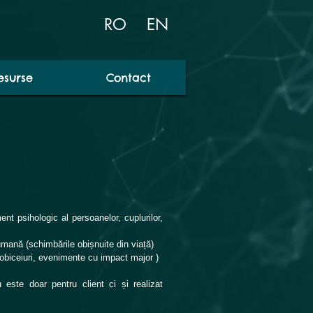
RO
EN
esurse
Contact
t psihologic al persoanelor, cuplurilor,
mană (schimbările obișnuite din viață)
biceiuri, evenimente cu impact major )
u este doar pentru client ci ș
i realizat