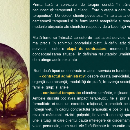
Prima fază a serviciului de terapie constă în trăir
necunoscuți: terapeutul și clienții. Este o etapă a cărei 
terapeutice”. De obicei clientii povestesc în faza asta 
cercetează terapeutul și își formulează așteptările și teme
modurile obișnuite ale clientului respectiv de a face față vieț
Multă lume se întreabă ce este de fapt acest serviciu, c
mai precis în schimbul onorariului plătit. A defini atât 
serviciu - este o
etapă de contractare
: moment în 
conceptualizarea situației, în definirea rezultatelor urmări
de a atinge acele rezultate.
Sunt două tipuri de contracte in acest serviciu in functie d
- contractul administrativ
: despre durata serviciului,
urgență sau absență, modalități de plată, frecvența ședințe
familie, grup) și altele.
- contractul terapeutic:
obiective urmărite, mijloace te
Ambele discuții pot avea impact terapeutic, fie și prin 
formalitate ci sunt un exercitiu relațional, o practică p
întregii vieți. În cadrul contractului terapeutic e posibil
rezultat măsurabil, vizibil, palpabil, fie vom fi orientați sp
unei situații în care clientul caută înțelegere ori discerna
valori personale, cum sunt ele înrădăcinate în anumite ex