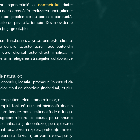
ea experiențială a
contactului
dintre
succes constă în realizarea unei „alianțe
despre problemele cu care se confruntă,
rile cu privire la terapie. Devin evidente
ii și greutăților.
um funcționează și ce primește clientul
de concret aceste lucruri face parte din
care clientul este direct implicat în
te și în alegerea strategiilor colaborative
e natura lor:
 onorariu, locație, proceduri în cazuri de
lor, tipul de abordare (individual, cuplu,
rapeutice, clarificarea rolurilor, etc.
simplul fapt că nu sunt niciodată doar o
e care fiecare om o rafinează de-a lungul
 să agreem a lucra fie focusat pe un anume
re clarificare și deconfuzie, pe explorarea
mânt, poate vom explora preferințe, nevoi,
periențe de viață, ori vom exersa pur și