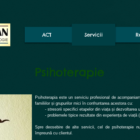
ACT
Servicii
R
Psihoterapie
Psihoterapia este un serviciu profesional de acompaniamen
familiilor și grupurilor mici în confruntarea acestora cu:
- stresorii specifici etapelor din viața și dezvoltarea u
- problemele tipice rezultate din experiența de viață (o
Spre deosebire de alte servicii, cel de psihoterapie n
î
mpreună
cu clientul.