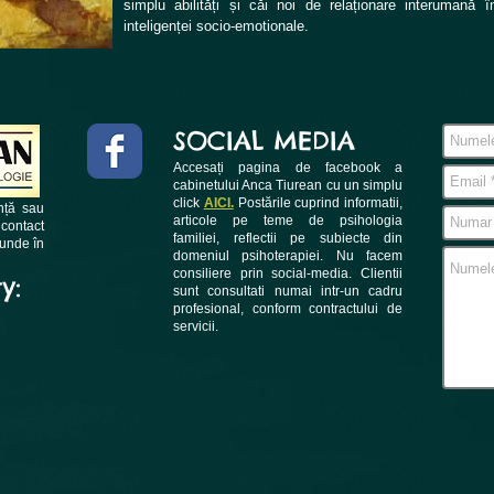
simplu abilități și căi noi de relaționare interumană 
inteligenței socio-emotionale.
SOCIAL MEDIA
Accesați pagina de facebook a
cabinetului Anca Tiurean cu un simplu
click
AICI.
Postările cuprind informatii,
nță sau
articole pe teme de psihologia
 contact
familiei, reflectii pe subiecte din
punde în
domeniul psihoterapiei. Nu facem
consiliere prin social-media. Clientii
y:
sunt consultati numai intr-un cadru
profesional, conform contractului de
servicii.