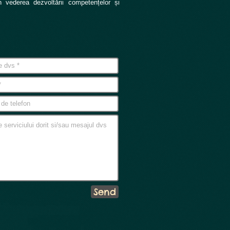
în vederea dezvoltării competențelor și
Send